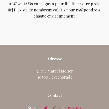
prÃ©sentÃ©s en magasin pour finaliser votre projet
â€¦ Il existe de nombreux coloris pour rÃ©pondre Ã
chaque environnement.
Adresse
31 rue Marcel Molter
40300 Peyrehorade
Contact
Email:
contact@symbiose40.fr