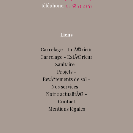
téléphone:
05 58 73 23 57
Liens
Carrelage - IntÃ©rieur
Carrelage - ExtÃ©rieur
Sanitaire -
Projets -
RevÃªtements de sol -
Nos services -
Notre actualitÃ© -
Contact
Mentions légales